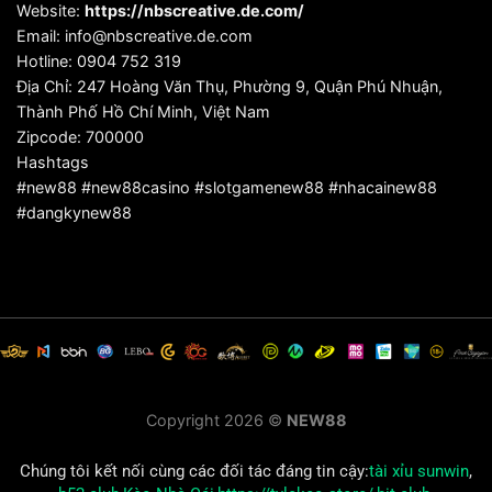
Website:
https://nbscreative.de.com/
Email:
info@nbscreative.de.com
Hotline: 0904 752 319
Địa Chỉ: 247 Hoàng Văn Thụ, Phường 9, Quận Phú Nhuận,
Thành Phố Hồ Chí Minh, Việt Nam
Zipcode: 700000
Hashtags
#new88 #new88casino #slotgamenew88 #nhacainew88
#dangkynew88
Copyright 2026 ©
NEW88
Chúng tôi kết nối cùng các đối tác đáng tin cậy:
tài xỉu sunwin
,