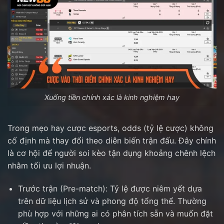
Xuống tiền chính xác là kinh nghiệm hay
Trong mẹo hay cược esports, odds (tỷ lệ cược) không
cố định mà thay đổi theo diễn biến trận đấu. Đây chính
là cơ hội để người soi kèo tận dụng khoảng chênh lệch
nhằm tối ưu lợi nhuận.
Trước trận (Pre-match): Tỷ lệ được niêm yết dựa
trên dữ liệu lịch sử và phong độ tổng thể. Thường
phù hợp với những ai có phân tích sẵn và muốn đặt