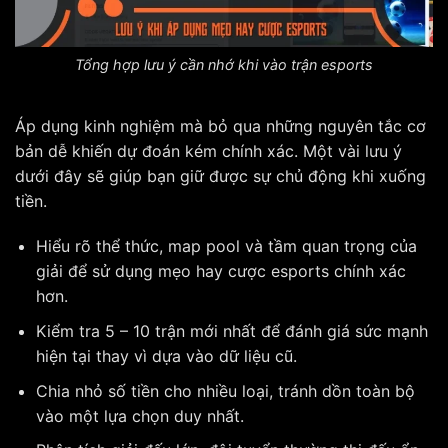
Tổng hợp lưu ý cần nhớ khi vào trận esports
Áp dụng kinh nghiệm mà bỏ qua những nguyên tắc cơ
bản dễ khiến dự đoán kém chính xác. Một vài lưu ý
dưới đây sẽ giúp bạn giữ được sự chủ động khi xuống
tiền.
Hiểu rõ thể thức, map pool và tầm quan trọng của
giải để sử dụng mẹo hay cược esports chính xác
hơn.
Kiểm tra 5 – 10 trận mới nhất để đánh giá sức mạnh
hiện tại thay vì dựa vào dữ liệu cũ.
Chia nhỏ số tiền cho nhiều loại, tránh dồn toàn bộ
vào một lựa chọn duy nhất.