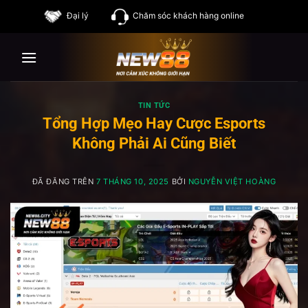
Chuyển
Đại lý
Chăm sóc khách hàng online
đến
nội
dung
TIN TỨC
Tổng Hợp Mẹo Hay Cược Esports
Không Phải Ai Cũng Biết
ĐÃ ĐĂNG TRÊN
7 THÁNG 10, 2025
BỞI
NGUYỄN VIỆT HOÀNG