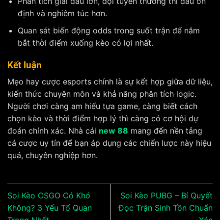
Phân tích giải đấu lớn, đội tuyển thường thi đấu ổn
định và nghiêm túc hơn.
Quan sát biến động odds trong suốt trận để nắm
bắt thời điểm xuống kèo có lợi nhất.
Kết luận
Mẹo hay cược esports chính là sự kết hợp giữa dữ liệu,
kiến thức chuyên môn và khả năng phân tích logic.
Người chơi càng am hiểu tựa game, càng biết cách
chọn kèo và thời điểm hợp lý thì càng có cơ hội dự
đoán chính xác. Nhà cái
new 88
mang đến nền tảng
cá cược uy tín để bạn áp dụng các chiến lược này hiệu
quả, chuyên nghiệp hơn.
Soi Kèo CSGO Có Khó
Soi Kèo PUBG – Bí Quyết
Không? 3 Yếu Tố Quan
Đọc Trận Sinh Tồn Chuẩn