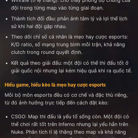
Winrate (tỉ lệ thắng): cho thấy phong độ chung của
đội trong từng map vào từng giai đoạn.
Thành tích đối đầu: phản ánh tâm lý và lợi thế lịch
sử khi hai đội gặp nhau.
Theo dõi chỉ số cá nhân là mẹo hay cược esports:
K/D ratio, số mạng trung bình mỗi trận, khả năng
clutch trong round quyết định.
Kết quả theo giải đấu: một đội có thể thi đấu tốt ở
giải quốc nội nhưng lại kém hiệu quả khi ra quốc tế.
Hiểu game, hiểu kèo là mẹo hay cược esports
Mỗi bộ môn esports đều có cơ chế và đặc thù riêng,
từ đó ảnh hưởng trực tiếp đến cách đặt kèo:
CSGO: Map thi đấu là yếu tố sống còn. Một đội có
thể chơi rất tốt trên Inferno nhưng lại yếu hẳn trên
Nuke. Phân tích tỉ lệ thắng theo map và khả năng