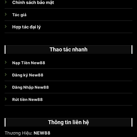
Chính sách bảo mật
Tác giả
Hợp tác đại lý
Thao tác nhanh
Nạp Tiền New88
Đăng ký New88
Đăng Nhập New88
Rút tiền New88
Thông tin liên hệ
Thương Hiệu:
NEW88