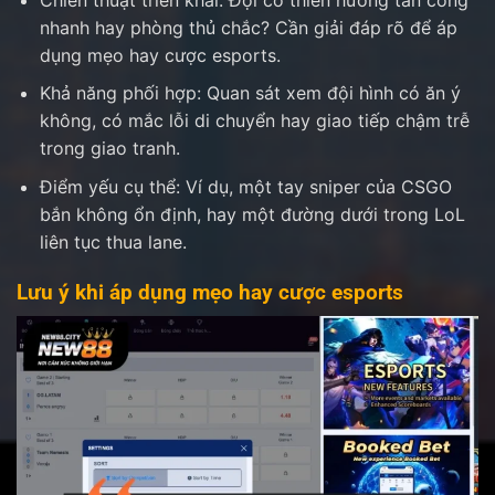
nhanh hay phòng thủ chắc? Cần giải đáp rõ để áp
dụng mẹo hay cược esports.
Khả năng phối hợp: Quan sát xem đội hình có ăn ý
không, có mắc lỗi di chuyển hay giao tiếp chậm trễ
trong giao tranh.
Điểm yếu cụ thể: Ví dụ, một tay sniper của CSGO
bắn không ổn định, hay một đường dưới trong LoL
liên tục thua lane.
Lưu ý khi áp dụng mẹo hay cược esports